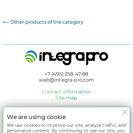
Other products of the category
+7 (495) 258-47-88
web@integra-pro.com
Contact information
Site map
© 2005 - 2026 «Integra Pro»
Design and development
We are using cookie
nologostudio.ru
We use cookies to improve our site, analyze traffic, and
personalize content. By continuing to use our site, you
All rights reserved. The information on the website
www.integra-