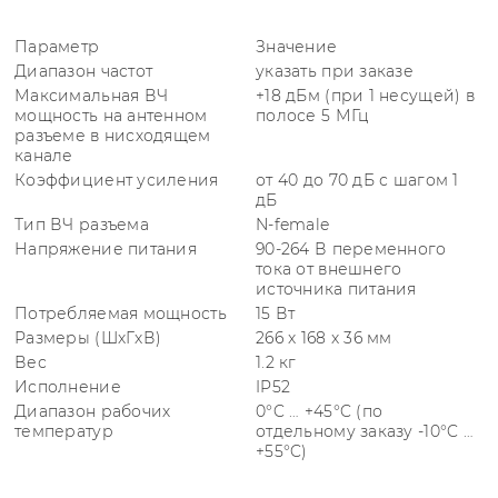
Параметр
Значение
Диапазон частот
указать при заказе
Максимальная ВЧ
+18 дБм (при 1 несущей) в
мощность на антенном
полосе 5 МГц
разъеме в нисходящем
канале
Коэффициент усиления
от 40 до 70 дБ с шагом 1
дБ
Тип ВЧ разъема
N-female
Напряжение питания
90-264 В переменного
тока от внешнего
источника питания
Потребляемая мощность
15 Вт
Размеры (ШxГxВ)
266 x 168 x 36 мм
Вес
1.2 кг
Исполнение
IP52
Диапазон рабочих
0°C … +45°C (по
температур
отдельному заказу -10°C …
+55°C)
Параметр
Величина