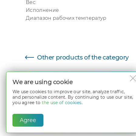
Вес
Исполнение
Диапазон рабочих температур
Параметр
Other products of the category
We are using cookie
We use cookies to improve our site, analyze traffic,
and personalize content. By continuing to use our site,
you agree to
the use of cookies
.
© 2005 - 2026 «Integra Pro»
Agree
All rights reserved. The information on the website
www.int
results of intellectual activity and means of indiv