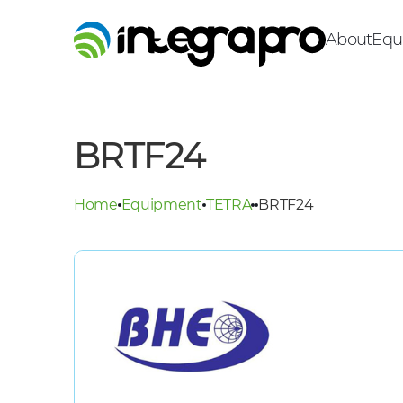
About
Equ
BRTF24
Home
Equipment
TETRA
BRTF24