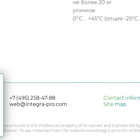
не более 20 кг
уличное
0°C … +45°C (опция -25°C
Величина
+7 (495) 258-47-88
Contact infor
web@integra-pro.com
Site map
egra-pro.com
is the intellectual property of its owners and is protected by
idualization. To use materials from the website
www.integra-pro.com
, writ