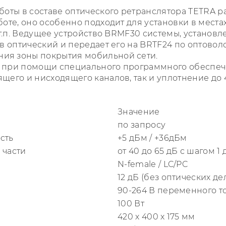
боты в составе оптического ретранслятора TETRA р
оте, оно особенно подходит для установки в местах
 т.п. Ведущее устройство BRMF30 системы, установ
в оптический и передает его на BRTF24 по оптоволо
ия зоны покрытия мобильной сети.
я при помощи специального программного обеспеч
его и нисходящего каналов, так и уплотнение до 4 
Значение
по запросу
сть
+5 дБм / +36дБм
 части
от 40 до 65 дБ с шагом 1 
N-female / LC/PC
12 дБ (без оптических де
90-264 В переменного то
100 Вт
420 x 400 x 175 мм