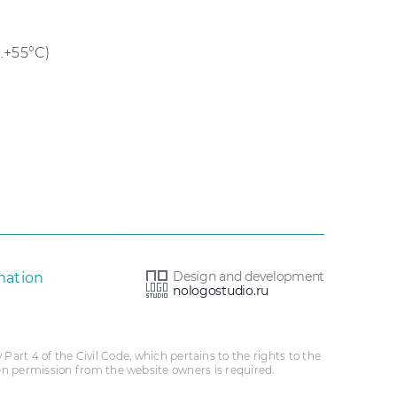
…+55°C)
Design and development
mation
nologostudio.ru
 Part 4 of the Civil Code, which pertains to the rights to the
ten permission from the website owners is required.