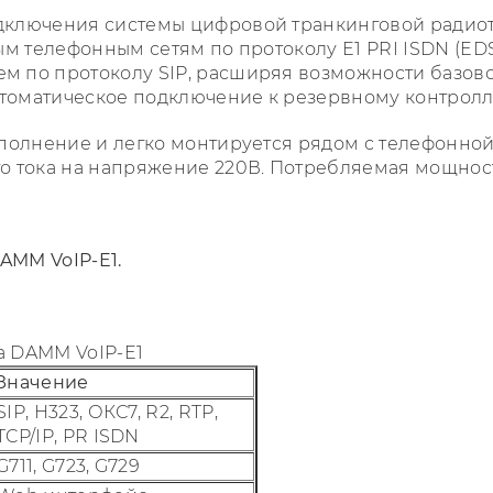
дключения системы цифровой транкинговой радиот
ым телефонным сетям по протоколу E1 PRI ISDN (ED
м по протоколу SIP, расширяя возможности базово
автоматическое подключение к резервному контролл
сполнение и легко монтируется рядом с телефонно
о тока на напряжение 220В. Потребляемая мощност
AMM VoIP-E1.
а DAMM VoIP-E1
Значение
SIP, H323, ОКС7, R2, RTP,
TCP/IP, PR ISDN
G711, G723, G729