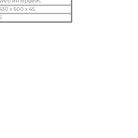
Web интерфейс
430 х 600 х 45
6