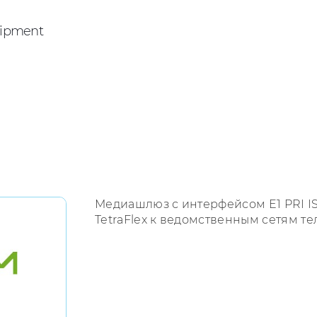
ipment
Медиашлюз с интерфейсом E1 PRI I
TetraFlex к ведомственным сетям т