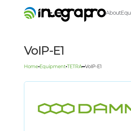
About
Equ
VoIP-E1
Home
Equipment
TETRA
VoIP-E1