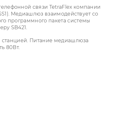
елефонной связи TetraFlex компании
SS1). Медиашлюз взаимодействует со
го программного пакета системы
еру SB421.
й станцией. Питание медиашлюза
ь 80Вт.