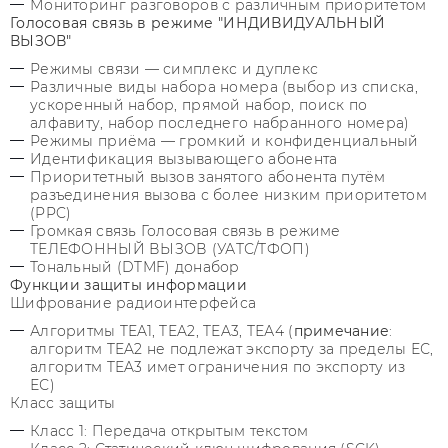
Мониторинг разговоров с различным приоритетом
Голосовая связь в режиме "ИНДИВИДУАЛЬНЫЙ
ВЫЗОВ"
Режимы связи — симплекс и дуплекс
Различные виды набора номера (выбор из списка,
ускоренный набор, прямой набор, поиск по
алфавиту, набор последнего набранного номера)
Режимы приёма — громкий и конфиденциальный
Идентификация вызывающего абонента
Приоритетный вызов занятого абонента путём
разъединения вызова с более низким приоритетом
(PPC)
Громкая связь Голосовая связь в режиме
ТЕЛЕФОННЫЙ ВЫЗОВ (УАТС/ТФОП)
Тональный (DTMF) донабор
Функции защиты информации
Шифрование радиоинтерфейса
Алгоритмы TEA1, TEA2, TEA3, ТЕА4 (
примечание
:
алгоритм TEA2 не подлежат экспорту за пределы ЕС,
алгоритм TEA3 имет ограничения по экспорту из
ЕС)
Класс защиты
Класс 1: Передача открытым текстом