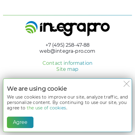
+7 (495) 258-47-88
web@integra-pro.com
Contact information
Site map
© 2005 - 2026 «Integra Pro»
Design and development
We are using cookie
nologostudio.ru
We use cookies to improve our site, analyze traffic, and
personalize content. By continuing to use our site, you
All rights reserved. The information on the website
www.integra-
pro.com
is the intellectual property of its owners and is protected by
agree to
the use of cookies
.
Part 4 of the Civil Code, which pertains to the rights to the results of
intellectual activity and means of individualization. To use materials
from the website
www.integra-pro.com
, written permission from the
Agree
website owners is required.