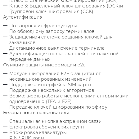
Класс 2: Статический ключ шифрования (SCK)
Класс 3: Выделенный ключ шифрования (DCK)и
Групповой ключ шифрования (CCK)
Аутентификация
По запросу инфраструктуры
По обоюдному запросу терминалов
Защищённая система создания ключей для
заказчиков
Дистанционное выключение терминала
Аутентификация пользователей при пакетной
передаче данных
Функции защиты информации e2e
Модуль шифрования E2E с защитой от
несанкционированных изменений
Поддержка интерфейса SIM карты
Поддержка нескольких алгоритмов
Возможность работы с несколькими алгоритмами
одновременно (TEA и E2E)
Передача ключей шифрования по эфиру
Безопасность пользователя
Специальная кнопка экстренной связи
Блокировка абонентских групп
Блокировка клавиатуры
PIN / PUK коды