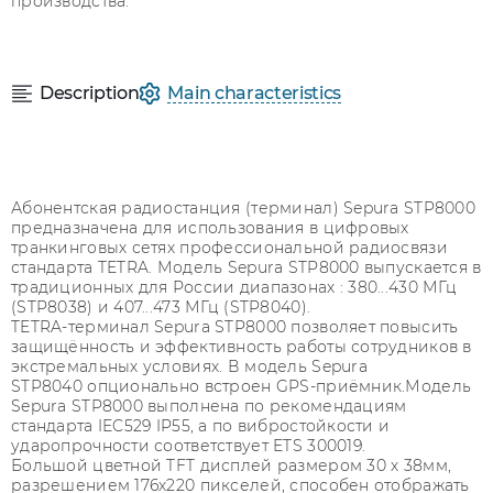
производства.
Description
Main characteristics
Абонентская радиостанция (терминал) Sepura STP8000
предназначена для использования в цифровых
транкинговых сетях профессиональной радиосвязи
стандарта TETRA. Модель Sepura STP8000 выпускается в
традиционных для России диапазонах : 380...430 МГц
(STP8038) и 407...473 МГц (STP8040).
TETRA-терминал Sepura STP8000 позволяет повысить
защищённость и эффективность работы сотрудников в
экстремальных условиях. В модель Sepura
STP8040 опционально встроен GPS-приёмник.Модель
Sepura STP8000 выполнена по рекомендациям
стандарта IEC529 IP55, а по вибростойкости и
ударопрочности соответствует ETS 300019.
Большой цветной TFT дисплей размером 30 х 38мм,
разрешением 176х220 пикселей, способен отображать