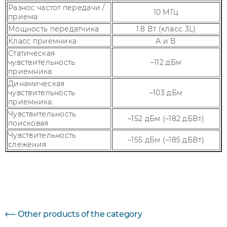
Разнос частот передачи /
10 МГц
приема:
Мощность передатчика
1.8 Вт (класс 3L)
Класс приемника
А и В
Статическая
чувствительность
–112 дБм
приемника:
Динамическая
чувствительность
–103 дБм
приемника:
Чувствительность
–152 дБм (–182 дБВт)
поисковая
Чувствительность
–155 дБм (–185 дБВт)
слежения
Параметр
Величина
Other products of the category