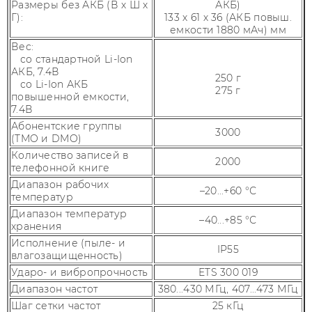
Размеры без АКБ (В х Ш х
АКБ)
Г):
133 х 61 х 36 (АКБ повыш.
емкости 1880 мАч) мм
Вес:
со стандартной Li-Ion
АКБ, 7.4В
250 г
со Li-Ion АКБ
275 г
повышенной емкости,
7.4В
Абонентские группы
3000
(TMO и DMO)
Количество записей в
2000
телефонной книге
Диапазон рабочих
–20...+60 °С
температур
Диапазон температур
–40...+85 °С
хранения
Исполнение (пыле- и
IP55
влагозащищенность)
Ударо- и вибропрочность
ETS 300 019
Диапазон частот
380...430 МГц, 407...473 МГц
Шаг сетки частот
25 кГц