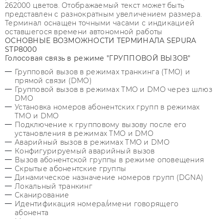
262000 цветов. Отображаемый текст может быть
представлен с разнократным увеличением размера.
Терминал оснащен точными часами с индикацией
оставшегося времени автономной работы
ОСНОВНЫЕ ВОЗМОЖНОСТИ ТЕРМИНАЛА SEPURA
STP8000
Голосовая связь в режиме "ГРУППОВОЙ ВЫЗОВ"
Групповой вызов в режимах транкинга (TMO) и
прямой связи (DMO)
Групповой вызов в режимах TMO и DMO через шлюз
DMO
Установка номеров абонентских групп в режимах
TMO и DMO
Подключение к групповому вызову после его
установления в режимах TMO и DMO
Аварийный вызов в режимах TMO и DMO
Конфигурируемый аварийный вызов
Вызов абонентской группы в режиме оповещения
Скрытые абонентские группы
Динамическое назначение номеров групп (DGNA)
Локальный транкинг
Сканирование
Идентификация номера/имени говорящего
абонента