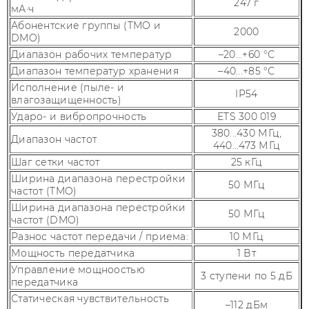
247 г
мА·ч
Абонентские группы (TMO и
2000
DMO)
Диапазон рабочих температур
–20...+60 °С
Диапазон температур хранения
–40...+85 °С
Исполнение (пыле- и
IP54
влагозащищенность)
Ударо- и вибропрочность
ETS 300 019
380...430 МГц,
Диапазон частот
440...473 МГц
Шаг сетки частот
25 кГц
Ширина диапазона перестройки
50 МГц
частот (TMO)
Ширина диапазона перестройки
50 МГц
частот (DMO)
Разнос частот передачи / приема:
10 МГц
Мощность передатчика
1 Вт
Управление мощноостью
3 ступени по 5 дБ
передатчика
Статическая чувствительность
–112 дБм