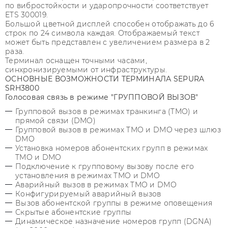
по вибростойкости и ударопрочности соответствует
ETS 300019.
Большой цветной дисплей способен отображать до 6
строк по 24 символа каждая. Отображаемый текст
может быть представлен с увеличением размера в 2
раза.
Терминал оснащен точными часами,
синхронизируемыми от инфраструктуры.
ОСНОВНЫЕ ВОЗМОЖНОСТИ ТЕРМИНАЛА SEPURA
SRH3800
Голосовая связь в режиме "ГРУППОВОЙ ВЫЗОВ"
Групповой вызов в режимах транкинга (TMO) и
прямой связи (DMO)
Групповой вызов в режимах TMO и DMO через шлюз
DMO
Установка номеров абонентских групп в режимах
TMO и DMO
Подключение к групповому вызову после его
установления в режимах TMO и DMO
Аварийный вызов в режимах TMO и DMO
Конфигурируемый аварийный вызов
Вызов абонентской группы в режиме оповещения
Скрытые абонентские группы
Динамическое назначение номеров групп (DGNA)