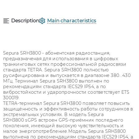
Description
Main characteristics
Sepura SRH3800 - абонентская радиостанция,
предназначеная для использования в цифровых
транкинговых сетях профессиональной радиосвязи
стандарта TETRA. Sepura SRH3800 полностью
русифицирована и выпускается в диапазоне 380...430
МГц. Терминал Sepura SRH3800 выполнен по
рекомендациям стандарта IEC529 IP54, а по
вибростойкости и ударопрочности соответствует ETS
300019.
TETRA-терминал Sepura SRH3800 позволяет повысить
защищённость и эффективность работы сотрудников в
экстремальных условиях. В модель Sepura
SRH3800 sGPS встроен GPS-приёмник последнего
поколения, имеющий высокую чувствительность и
малое энергопотребление.Модель Sepura SRH3800
выполнена по рекомендациям стандарта IEC529 IP54, а