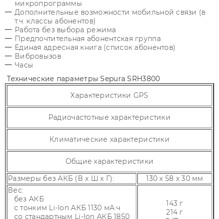
микропрограммы
Дополнительные возможности мобильной связи (в
т.ч. классы абонентов)
Работа без выбора режима
Предпочтительная абонентская группа
Единая адресная книга (список абонентов)
Вибровызов
Часы
Технические параметры Sepura SRH3800
Характеристики GPS
Радиочастотные характеристики
Климатические характеристики
Общие характеристики
Размеры без АКБ (В х Ш х Г):
130 х 58 х 30 мм
Вес:
без АКБ
143 г
с тонким Li-Ion АКБ 1130 мА·ч
214 г
со стандартным Li-Ion АКБ 1850