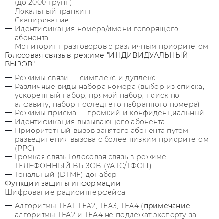
(до 2000 групп)
Локальный транкинг
Сканирование
Идентификация номера/имени говорящего
абонента
Мониторинг разговоров с различным приоритетом
Голосовая связь в режиме "ИНДИВИДУАЛЬНЫЙ
ВЫЗОВ"
Режимы связи — симплекс и дуплекс
Различные виды набора номера (выбор из списка,
ускоренный набор, прямой набор, поиск по
алфавиту, набор последнего набранного номера)
Режимы приёма — громкий и конфиденциальный
Идентификация вызывающего абонента
Приоритетный вызов занятого абонента путём
разъединения вызова с более низким приоритетом
(PPC)
Громкая связь Голосовая связь в режиме
ТЕЛЕФОННЫЙ ВЫЗОВ (УАТС/ТФОП)
Тональный (DTMF) донабор
Функции защиты информации
Шифрование радиоинтерфейса
Алгоритмы TEA1, TEA2, TEA3, TEA4 (
примечание
:
алгоритмы TEA2 и TEA4 не подлежат экспорту за