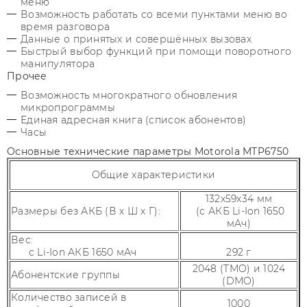
меню
Возможность работать со всеми пунктами меню во
время разговора
Данные о принятых и совершённых вызовах
Быстрый выбор функций при помощи поворотного
манипулятора
Прочее
Возможность многократного обновления
микропрограммы
Единая адресная книга (список абонентов)
Часы
Основные технические параметры Motorola MTP6750
Общие характеристики
132x59x34 мм
Размеры без АКБ (В х Ш х Г):
(с АКБ Li-Ion 1650
мАч)
Вес:
с Li-Ion АКБ 1650 мАч
292 г
2048 (TMO) и 1024
Абонентские группы
(DMO)
Количество записей в
1000