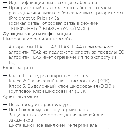
Идентификация вызывающего абонента
Приоритетный вызов занятого абонента путём
разъединения вызова с более низким приоритетом
(Pre-emptive Priority Call)
Громкая связь Голосовая связь в режиме
ТЕЛЕФОННЫЙ ВЫЗОВ (УАТС/ТФОП)
Функции защиты информации
Шифрование радиоинтерфейса
Алгоритмы TEA1, TEA2, TEA3, ТЕА4 (
примечание
:
алгоритм TEA2 не подлежат экспорту за пределы ЕС,
алгоритм TEA3 имет ограничения по экспорту из
ЕС)
Класс защиты
Класс 1: Передача открытым текстом
Класс 2: Статический ключ шифрования (SCK)
Класс 3: Выделенный ключ шифрования (DCK) и
Групповой ключ шифрования (GCK)
Аутентификация
По запросу инфраструктуры
По обоюдному запросу терминалов
Защищённая система создания ключей для
заказчиков
Дистанционное выключение терминала