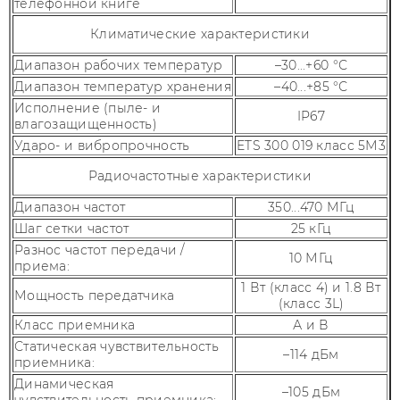
телефонной книге
Климатические характеристики
Диапазон рабочих температур
–30...+60 °С
Диапазон температур хранения
–40...+85 °С
Исполнение (пыле- и
IP67
влагозащищенность)
Ударо- и вибропрочность
ETS 300 019 класс 5М3
Радиочастотные характеристики
Диапазон частот
350...470 МГц
Шаг сетки частот
25 кГц
Разнос частот передачи /
10 МГц
приема:
1 Вт (класс 4) и 1.8 Вт
Мощность передатчика
(класс 3L)
Класс приемника
А и В
Статическая чувствительность
–114 дБм
приемника:
Динамическая
–105 дБм