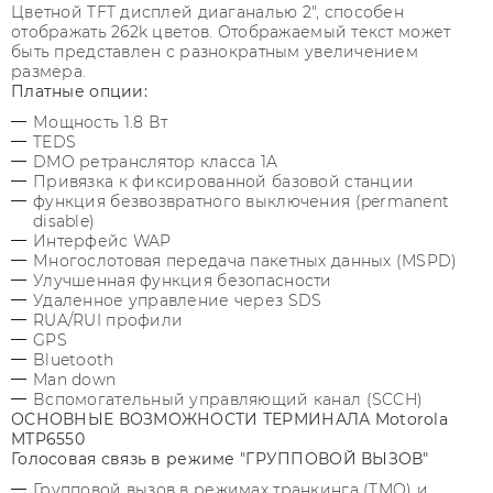
Цветной TFT дисплей диаганалью 2", способен
отображать 262k цветов. Отображаемый текст может
быть представлен с разнократным увеличением
размера.
Платные опции:
Мощность 1.8 Вт
TEDS
DMO ретранслятор класса 1A
Привязка к фиксированной базовой станции
функция безвозвратного выключения (permanent
disable)
Интерфейс WAP
Многослотовая передача пакетных данных (MSPD)
Улучшенная функция безопасности
Удаленное управление через SDS
RUA/RUI профили
GPS
Bluetooth
Man down
Вспомогательный управляющий канал (SCCH)
ОСНОВНЫЕ ВОЗМОЖНОСТИ ТЕРМИНАЛА Motorola
MTP6550
Голосовая связь в режиме "ГРУППОВОЙ ВЫЗОВ"
Групповой вызов в режимах транкинга (TMO) и