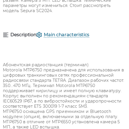
разъем. Камера 5 МП. LED вспышка. Технические
параметры могут измениться. Стоит рассмотреть
модель Sepura SC2024.
Description
Main characteristics
Абонентская радиостанция (терминал)
Motorola MTP6750 предназначена для использования в
цифровых транкинговых сетях профессиональной
радиосвязи стандарта TETRA. Диапазон рабочих частот:
350...470 МГц. Терминал Motorola MTP6750
поддерживает кирилицу и имеет полную клавиатуру.
Корпус выполнен по рекомендациям стандарта
IEC60529 IP67, а по вибростойкости и ударопрочности
соответствует ETS 300019 1-7 класс 5M3.
MTP6750 оснащена GPS приемником и Bluetooth
модулем (опция), включаемыми за отдельную плату.
MTP6750 в отличие от MTP6550 установлена камера 5
МП, а также LED вспышка.