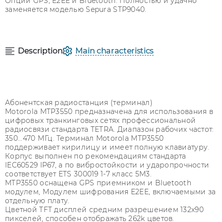
Опции GPS, E2EE и Bluetooth. Полностью и удачно
заменяется моделью Sepura STP9040.
Description
Main characteristics
Абонентская радиостанция (терминал)
Motorola MTP3550 предназначена для использования в
цифровых транкинговых сетях профессиональной
радиосвязи стандарта TETRA. Диапазон рабочих частот:
350...470 МГц. Терминал Motorola MTP3550
поддерживает кирилицу и имеет полную клавиатуру.
Корпус выполнен по рекомендациям стандарта
IEC60529 IP67, а по вибростойкости и ударопрочности
соответствует ETS 300019 1-7 класс 5M3.
MTP3550 оснащена GPS приемником и Bluetooth
модулем, Модулем шифрования E2EE, включаемыми за
отдельную плату.
Цветной TFT дисплей средним разрешением 132х90
пикселей, способен отображать 262k цветов.