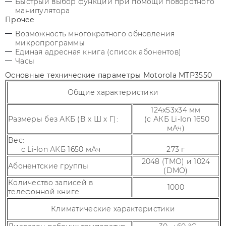
Быстрый выбор функций при помощи поворотного
манипулятора
Прочее
Возможность многократного обновления
микропрограммы
Единая адресная книга (список абонентов)
Часы
Основные технические параметры Motorola MTP3550
Общие характеристики
124x53x34 мм
Размеры без АКБ (В х Ш х Г):
(с АКБ Li-Ion 1650
мАч)
Вес:
с Li-Ion АКБ 1650 мАч
273 г
2048 (TMO) и 1024
Абонентские группы
(DMO)
Количество записей в
1000
телефонной книге
Климатические характеристики