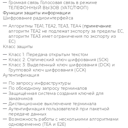
Громкая связь Голосовая связь в режиме
ТЕЛЕФОННЫЙ ВЫЗОВ (УАТС/ТФОП)
Функции защиты информации
Шифрование радиоинтерфейса
Алгоритмы TEA1, TEA2, TEA3, ТЕА4 (
примечание
:
алгоритм TEA2 не подлежат экспорту за пределы ЕС,
алгоритм TEA3 имет ограничения по экспорту из
ЕС)
Класс защиты
Класс 1: Передача открытым текстом
Класс 2: Статический ключ шифрования (SCK)
Класс 3: Выделенный ключ шифрования (DCK) и
Групповой ключ шифрования (GCK)
Аутентификация
По запросу инфраструктуры
По обоюдному запросу терминалов
Защищённая система создания ключей для
заказчиков
Дистанционное выключение терминала
Аутентификация пользователей при пакетной
передаче данных
Возможность работы с несколькими алгоритмами
одновременно (TEA и E2E)