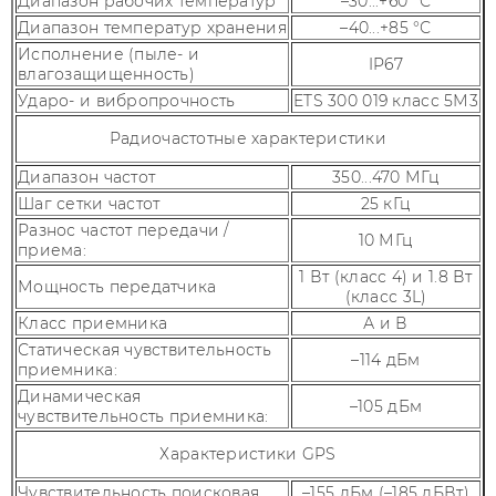
Диапазон рабочих температур
–30...+60 °С
Диапазон температур хранения
–40...+85 °С
Исполнение (пыле- и
IP67
влагозащищенность)
Ударо- и вибропрочность
ETS 300 019 класс 5М3
Радиочастотные характеристики
Диапазон частот
350...470 МГц
Шаг сетки частот
25 кГц
Разнос частот передачи /
10 МГц
приема:
1 Вт (класс 4) и 1.8 Вт
Мощность передатчика
(класс 3L)
Класс приемника
А и В
Статическая чувствительность
–114 дБм
приемника:
Динамическая
–105 дБм
чувствительность приемника:
Характеристики GPS
Чувствительность поисковая
–155 дБм (–185 дБВт)