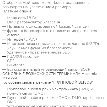
Отображаемый текст может быть представлен с
разнократным увеличением размера.
Платные опции:
Мощность 1.8 Вт
DMO ретранслятор класса 1A
Привязка к фиксированной базовой станции
функция безвозвратного выключения (permanent
disable)
Интерфейс WAP
Многослотовая передача пакетных данных (MSPD)
Улучшенная функция безопасности
Удаленное управление через SDS
RUA/RUI профили
GPS
Bluetooth
Вспомогательный управляющий канал (SCCH)
ОСНОВНЫЕ ВОЗМОЖНОСТИ ТЕРМИНАЛА Motorola
MTP3550
Голосовая связь в режиме "ГРУППОВОЙ ВЫЗОВ"
Групповой вызов в режимах транкинга (TMO) и
прямой связи (DMO)
Групповой вызов в режимах TMO и DMO через шлюз
DMO
Установка номеров абонентских групп в режимах