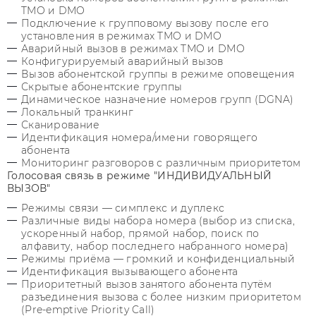
TMO и DMO
Подключение к групповому вызову после его
установления в режимах TMO и DMO
Аварийный вызов в режимах TMO и DMO
Конфигурируемый аварийный вызов
Вызов абонентской группы в режиме оповещения
Скрытые абонентские группы
Динамическое назначение номеров групп (DGNA)
Локальный транкинг
Сканирование
Идентификация номера/имени говорящего
абонента
Мониторинг разговоров с различным приоритетом
Голосовая связь в режиме "ИНДИВИДУАЛЬНЫЙ
ВЫЗОВ"
Режимы связи — симплекс и дуплекс
Различные виды набора номера (выбор из списка,
ускоренный набор, прямой набор, поиск по
алфавиту, набор последнего набранного номера)
Режимы приёма — громкий и конфиденциальный
Идентификация вызывающего абонента
Приоритетный вызов занятого абонента путём
разъединения вызова с более низким приоритетом
(Pre-emptive Priority Call)