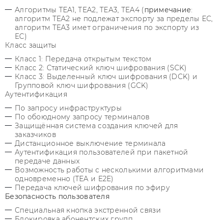
Алгоритмы TEA1, TEA2, TEA3, ТЕА4 (
примечание
:
алгоритм TEA2 не подлежат экспорту за пределы ЕС,
алгоритм TEA3 имет ограничения по экспорту из
ЕС)
Класс защиты
Класс 1: Передача открытым текстом
Класс 2: Статический ключ шифрования (SCK)
Класс 3: Выделенный ключ шифрования (DCK) и
Групповой ключ шифрования (GCK)
Аутентификация
По запросу инфраструктуры
По обоюдному запросу терминалов
Защищённая система создания ключей для
заказчиков
Дистанционное выключение терминала
Аутентификация пользователей при пакетной
передаче данных
Возможность работы с несколькими алгоритмами
одновременно (TEA и E2E)
Передача ключей шифрования по эфиру
Безопасность пользователя
Специальная кнопка экстренной связи
Блокировка абонентских групп