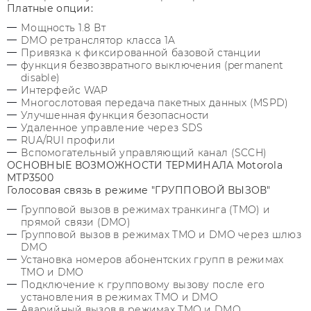
Платные опции:
Мощность 1.8 Вт
DMO ретранслятор класса 1A
Привязка к фиксированной базовой станции
функция безвозвратного выключения (permanent
disable)
Интерфейс WAP
Многослотовая передача пакетных данных (MSPD)
Улучшенная функция безопасности
Удаленное управление через SDS
RUA/RUI профили
Вспомогательный управляющий канал (SCCH)
ОСНОВНЫЕ ВОЗМОЖНОСТИ ТЕРМИНАЛА Motorola
MTP3500
Голосовая связь в режиме "ГРУППОВОЙ ВЫЗОВ"
Групповой вызов в режимах транкинга (TMO) и
прямой связи (DMO)
Групповой вызов в режимах TMO и DMO через шлюз
DMO
Установка номеров абонентских групп в режимах
TMO и DMO
Подключение к групповому вызову после его
установления в режимах TMO и DMO
Аварийный вызов в режимах TMO и DMO