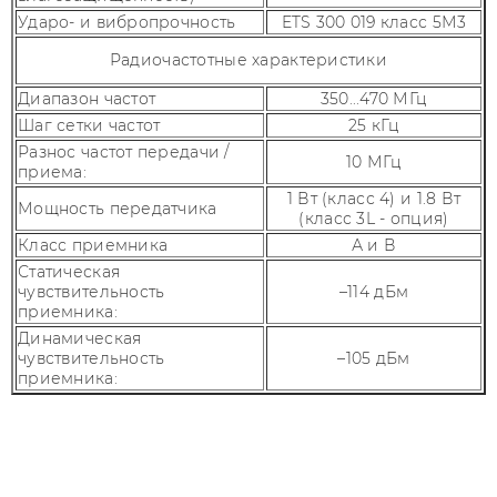
Ударо- и вибропрочность
ETS 300 019 класс 5М3
Радиочастотные характеристики
Диапазон частот
350...470 МГц
Шаг сетки частот
25 кГц
Разнос частот передачи /
10 МГц
приема:
1 Вт (класс 4) и 1.8 Вт
Мощность передатчика
(класс 3L - опция)
Класс приемника
А и В
Статическая
чувствительность
–114 дБм
приемника:
Динамическая
чувствительность
–105 дБм
приемника:
Параметр
Величина