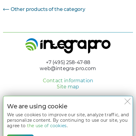
Other products of the category
+7 (495) 258-47-88
web@integra-pro.com
Contact information
Site map
© 2005 - 2026 «Integra Pro»
Design and development
We are using cookie
nologostudio.ru
We use cookies to improve our site, analyze traffic, and
personalize content. By continuing to use our site, you
All rights reserved. The information on the website
www.integra-
pro.com
is the intellectual property of its owners and is protected by
agree to
the use of cookies
.
Part 4 of the Civil Code, which pertains to the rights to the results of
intellectual activity and means of individualization. To use materials