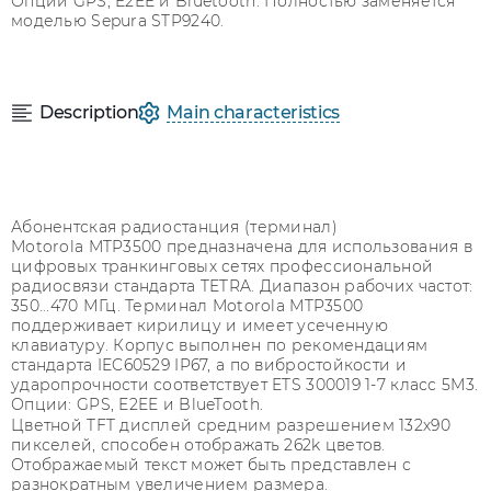
Опции GPS, E2EE и Bluetooth. Полностью заменяется
моделью Sepura STP9240.
Description
Main characteristics
Абонентская радиостанция (терминал)
Motorola MTP3500 предназначена для использования в
цифровых транкинговых сетях профессиональной
радиосвязи стандарта TETRA. Диапазон рабочих частот:
350...470 МГц. Терминал Motorola MTP3500
поддерживает кирилицу и имеет усеченную
клавиатуру. Корпус выполнен по рекомендациям
стандарта IEC60529 IP67, а по вибростойкости и
ударопрочности соответствует ETS 300019 1-7 класс 5M3.
Опции: GPS, E2EE и BlueTooth
.
Цветной TFT дисплей средним разрешением 132х90
пикселей, способен отображать 262k цветов.
Отображаемый текст может быть представлен с
разнократным увеличением размера.