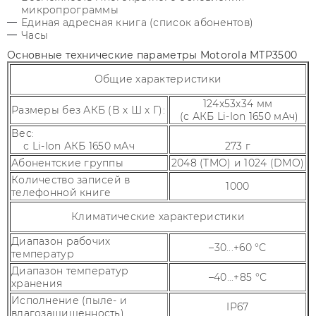
микропрограммы
Единая адресная книга (список абонентов)
Часы
Основные технические параметры Motorola MTP3500
Общие характеристики
124x53x34 мм
Размеры без АКБ (В х Ш х Г):
(с АКБ Li-Ion 1650 мАч)
Вес:
с Li-Ion АКБ 1650 мАч
273 г
Абонентские группы
2048 (TMO) и 1024 (DMO)
Количество записей в
1000
телефонной книге
Климатические характеристики
Диапазон рабочих
–30...+60 °С
температур
Диапазон температур
–40...+85 °С
хранения
Исполнение (пыле- и
IP67
влагозащищенность)