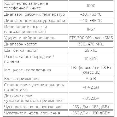
Количество записей в
1000
телефонной книге
Диапазон рабочих температур
–30...+60 °С
Диапазон температур хранения
–40...+85 °С
Исполнение (пыле- и
IP67
влагозащищенность)
Ударо- и вибропрочность
ETS 300 019 класс 5М3
Диапазон частот
350...470 МГц
Шаг сетки частот
25 кГц
Разнос частот передачи /
10 МГц
приема:
1 Вт (класс 4) и 1.8 Вт
Мощность передатчика
(класс 3L)
Класс приемника
А и В
Статическая чувствительность
–114 дБм
приемника:
Динамическая
–105 дБм
чувствительность приемника:
Чувствительность поисковая
–155 дБм (–185 дБВт)
Чувствительность слежения
–160 дБм (–190 дБВт)