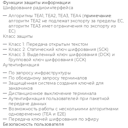
Функции защиты информации
Шифрование радиоинтерфейса
Алгоритмы TEA1, TEA2, TEA3, ТЕА4 (
примечание
:
алгоритм TEA2 не подлежат экспорту за пределы ЕС,
алгоритм TEA3 имет ограничения по экспорту из
ЕС)
Класс защиты
Класс 1: Передача открытым текстом
Класс 2: Статический ключ шифрования (SCK)
Класс 3: Выделенный ключ шифрования (DCK) и
Групповой ключ шифрования (GCK)
Аутентификация
По запросу инфраструктуры
По обоюдному запросу терминалов
Защищённая система создания ключей для
заказчиков
Дистанционное выключение терминала
Аутентификация пользователей при пакетной
передаче данных
Возможность работы с несколькими алгоритмами
одновременно (TEA и E2E)
Передача ключей шифрования по эфиру
Безопасность пользователя