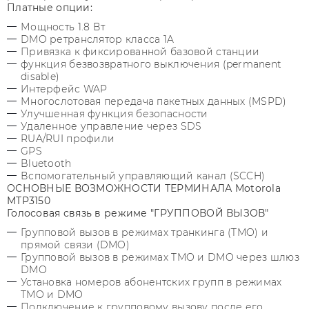
Платные опции:
Мощность 1.8 Вт
DMO ретранслятор класса 1A
Привязка к фиксированной базовой станции
функция безвозвратного выключения (permanent
disable)
Интерфейс WAP
Многослотовая передача пакетных данных (MSPD)
Улучшенная функция безопасности
Удаленное управление через SDS
RUA/RUI профили
GPS
Bluetooth
Вспомогательный управляющий канал (SCCH)
ОСНОВНЫЕ ВОЗМОЖНОСТИ ТЕРМИНАЛА Motorola
MTP3150
Голосовая связь в режиме "ГРУППОВОЙ ВЫЗОВ"
Групповой вызов в режимах транкинга (TMO) и
прямой связи (DMO)
Групповой вызов в режимах TMO и DMO через шлюз
DMO
Установка номеров абонентских групп в режимах
TMO и DMO
Подключение к групповому вызову после его