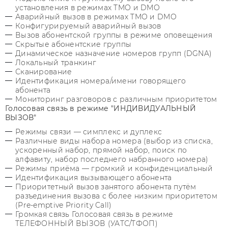
установления в режимах TMO и DMO
Аварийный вызов в режимах TMO и DMO
Конфигурируемый аварийный вызов
Вызов абонентской группы в режиме оповещения
Скрытые абонентские группы
Динамическое назначение номеров групп (DGNA)
Локальный транкинг
Сканирование
Идентификация номера/имени говорящего
абонента
Мониторинг разговоров с различным приоритетом
Голосовая связь в режиме "ИНДИВИДУАЛЬНЫЙ
ВЫЗОВ"
Режимы связи — симплекс и дуплекс
Различные виды набора номера (выбор из списка,
ускоренный набор, прямой набор, поиск по
алфавиту, набор последнего набранного номера)
Режимы приёма — громкий и конфиденциальный
Идентификация вызывающего абонента
Приоритетный вызов занятого абонента путём
разъединения вызова с более низким приоритетом
(Pre-emptive Priority Call)
Громкая связь Голосовая связь в режиме
ТЕЛЕФОННЫЙ ВЫЗОВ (УАТС/ТФОП)