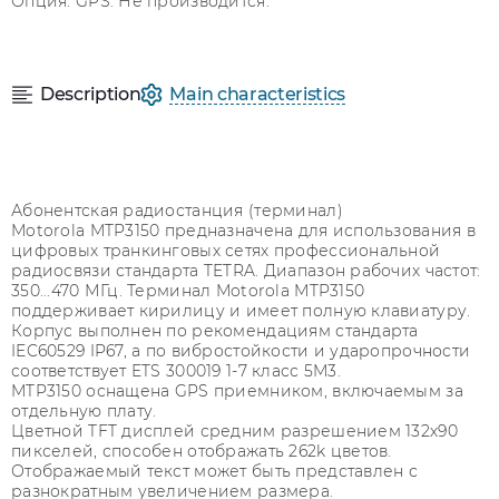
Опция: GPS. Не производится.
Description
Main characteristics
Абонентская радиостанция (терминал)
Motorola MTP3150 предназначена для использования в
цифровых транкинговых сетях профессиональной
радиосвязи стандарта TETRA. Диапазон рабочих частот:
350...470 МГц. Терминал Motorola MTP3150
поддерживает кирилицу и имеет полную клавиатуру.
Корпус выполнен по рекомендациям стандарта
IEC60529 IP67, а по вибростойкости и ударопрочности
соответствует ETS 300019 1-7 класс 5M3.
MTP3150 оснащена GPS приемником, включаемым за
отдельную плату.
Цветной TFT дисплей средним разрешением 132х90
пикселей, способен отображать 262k цветов.
Отображаемый текст может быть представлен с
разнократным увеличением размера.