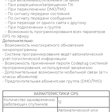
− При включении/отключении питания
− При разрешении/запрещении TXI
− При переключении DMO/TMO
− По сигналу передачи состояния
− По сигналу передачи сообщения
− При переходе от одного сайта к другому
− При подключении к группе
− Возможность программирования всех параметров
GPS по эфиру
Дополнительно:
• Возможность многократного обновления
микропрограммы
• Система программирования ведёт автоматический
учёт логистической информации
• Возможность применения пароля Codeplug системой
программирования, используемой заказчиком
• Дополнительные возможности мобильной связи (в т.ч.
классы абонентов)
• Предпочтительная абонентская группа (DMO/TMO)
ХАРАКТЕРИСТИКИ GPS
Количество одновременно
12
работающих спутников
Автоматический или