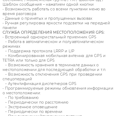
Шаблон сообщения – нажатием одной кнопки
• Возможность работать со всеми пунктами меню во
время разговора
• Данные о принятых и пропущенных вызовах
• Ручная регулировка яркости подсветки на передней
панели
СЛУЖБА ОПРЕДЕЛЕНИЯ МЕСТОПОЛОЖЕНИЯ GPS:
• Встроенный однокристальный приемник GPS
− Работа в автоматическом и полуавтоматическом
режимах
− Поддержка протокола LRRP и LIP
− Комбинированная мобильная антенна: для GPS и
TETRA или только для GPS
− Возможность хранения в терминале данных о
местоположении для последующей обработки и т.п.
− Возможность отключения GPS при проведении
спецопераций
− Аутентификация диспетчеров GPS
• Программируемые режимы обновления информации
о местоположении:
− По требованию
− Периодически по расстоянию
− Экстренное оповещение
− Периодически по времени