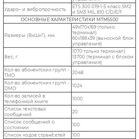
ETS 300 019-1-5 класс 5M2
Ударо– и вибропрочность
и 5M3 MIL 810 C/D/E/F
ОСНОВНЫЕ ХАРАКТЕРИСТИКИ MTM5500
49x170x169 (только
терминал)
Размеры (ВхШхГ), мм.
60x188x39 (выносной блок
управления)
1070 только терминал)
Вес, г.
13700 (терминал с блоком
управления)
Кол-во абонентских групп -
2048
TMO
Кол-во абонентских групп -
1024
DMO
Кол-во записей в
1000
телефонной книге
Список текстовых
20
сообщений
Список сообщений о
100
состоянии
Список кодов стран/сетей
100