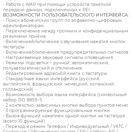
• Работа с WAP при помощи устройств пакетной
передачи данных, подключённых к PEI
ВОЗМОЖНОСТИ ПОЛЬЗОВАТЕЛЬСКОГО ИНТЕРФЕЙСА:
• Поиск абонентских групп по алфавитно−цифровым
идентификаторам
• Переключение между громким и конфиденциальным
режимами приёма
• Включение/отключение озвучивания нажатия кнопок
тастатуры
• Включение/отключение предупредительных сигналов
• Настраиваемые звуковые сигналы оповещения
• Режимы подсветки – ручной, автоматический,
полуавтоматический и отключение
• Редактирование адресной книги с тастатуры
• Стандартные языки интерфейса (русский,
английский, французский, немецкий, испанский,
голландский)
• Возможность выбора языка интерфейса (символьный
набор ISO 8859−1)
• 2 контекстно−зависимых кнопки выбора пунктов меню
• 3 программируемые функциональные кнопки
• Вызов функций нажатием одной кнопки на тастатуре
(всего 10 функций)
• Переход в режим Телефон / Индивидуальный / УАТС /
Состояние / Абонентская группа / TXI / Шаблон БД /