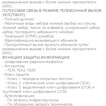
разъединения вызова с более низким приоритетом
(PPC)
ГОЛОСОВАЯ СВЯЗЬ В РЕЖИМЕ ТЕЛЕФОННЫЙ ВЫЗОВ
УАТС/ТФОП):
• Полный дуплекс
• Различные виды набора номера (выбор из списка,
прямой набор, поиск по алфавиту, ускоренный набор,
набор последнего набранного номера)
• Тональный (DTMF) донабор
• Идентификация вызывающего абонента
• Приоритетный вызов занятого абонента путём
разъединения вызова с более низким приоритетом
(PPC)
ФУНКЦИИ ЗАЩИТЫ ИНФОРМАЦИИ:
• Шифрование радиоинтерфейса:
• Алгоритмы
− TEA1, TEA2, TEA3
• Класс защиты
− Класс 1: передача открытым текстом
− Класс 2: статический ключ шифрования (SCK)
− Класс 3: выделенный ключ шифрования (DCK) и
групповой ключ шифрования (CCK)
• Аутентификация
− По запросу инфраструктуры
− По обоюдному запросу терминалов