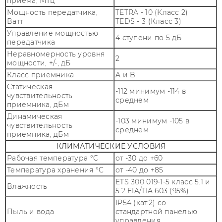
приёма, МГц
Мощность передатчика,
TETRA - 10 (Класс 2)
Ватт
TEDS - 3 (Класс 3)
Управление мощностью
4 ступени по 5 дБ
передатчика
Неравномерность уровня
2
мощности, +/-, дБ
Класс приемника
A и B
Статическая
-112 минимум -114 в
чувствительность
среднем
приемника, дБм
Динамическая
-103 минимум -105 в
чувствительность
среднем
приемника, дБм
КЛИМАТИЧЕСКИЕ УСЛОВИЯ
Рабочая температура °C
от -30 до +60
Температура хранения °C
от -40 до +85
ETS 300 019-1-5 класс 5.1 и
Влажность
5.2 EIA/TIA 603 (95%)
IP54 (кат.2) со
Пыль и вода
стандартной панелью
управления