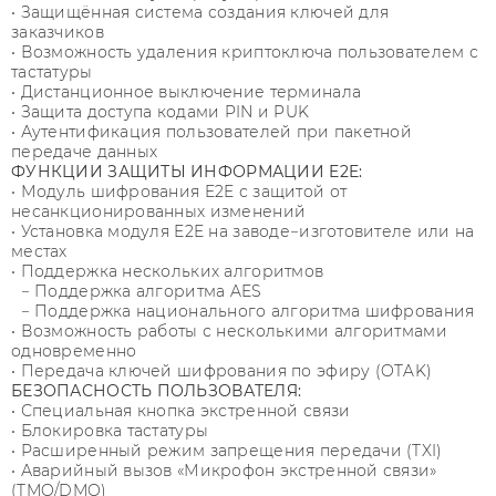
• Защищённая система создания ключей для
заказчиков
• Возможность удаления криптоключа пользователем с
тастатуры
• Дистанционное выключение терминала
• Защита доступа кодами PIN и PUK
• Аутентификация пользователей при пакетной
передаче данных
ФУНКЦИИ ЗАЩИТЫ ИНФОРМАЦИИ E2E:
• Модуль шифрования E2E с защитой от
несанкционированных изменений
• Установка модуля E2E на заводе−изготовителе или на
местах
• Поддержка нескольких алгоритмов
− Поддержка алгоритма AES
− Поддержка национального алгоритма шифрования
• Возможность работы с несколькими алгоритмами
одновременно
• Передача ключей шифрования по эфиру (OTAK)
БЕЗОПАСНОСТЬ ПОЛЬЗОВАТЕЛЯ:
• Специальная кнопка экстренной связи
• Блокировка тастатуры
• Расширенный режим запрещения передачи (TXI)
• Аварийный вызов «Микрофон экстренной связи»
(TMO/DMO)