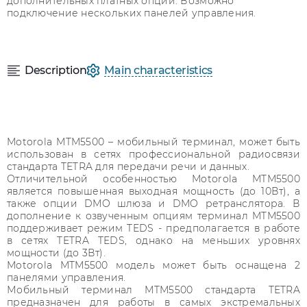
дополнительных платных опций. Возможно
подключение нескольких панелей управления.
Description
Main characteristics
Motorola MTM5500 – мобильный терминал, может быть
использован в сетях профессиональной радиосвязи
стандарта TETRA для передачи речи и данных.
Отличительной особенностью Motorola MTM5500
является повышенная выходная мощность (до 10Вт), а
также опции DMO шлюза и DMO ретранслятора. В
дополнение к озвученным опциям терминал MTM5500
поддерживает режим TEDS - предполагается в работе
в сетях TETRA TEDS, однако на меньших уровнях
мощности (до 3Вт).
Motorola MTM5500 модель может быть оснащена 2
панелями управления.
Мобильный терминал MTM5500 стандарта TETRA
предназначен для работы в самых экстремальных