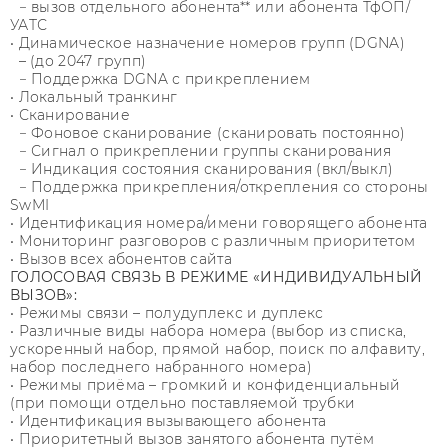
− вызов отдельного абонента** или абонента ТфОП/
УАТС
• Динамическое назначение номеров групп (DGNA)
– (до 2047 групп)
− Поддержка DGNA с прикреплением
• Локальный транкинг
• Сканирование
− Фоновое сканирование (сканировать постоянно)
− Сигнал о прикреплении группы сканирования
− Индикация состояния сканирования (вкл/выкл)
− Поддержка прикрепления/открепления со стороны
SwMI
• Идентификация номера/имени говорящего абонента
• Мониторинг разговоров с различным приоритетом
• Вызов всех абонентов сайта
ГОЛОСОВАЯ СВЯЗЬ В РЕЖИМЕ «ИНДИВИДУАЛЬНЫЙ
ВЫЗОВ»:
• Режимы связи – полудуплекс и дуплекс
• Различные виды набора номера (выбор из списка,
ускоренный набор, прямой набор, поиск по алфавиту,
набор последнего набранного номера)
• Режимы приёма – громкий и конфиденциальный
(при помощи отдельно поставляемой трубки
• Идентификация вызывающего абонента
• Приоритетный вызов занятого абонента путём