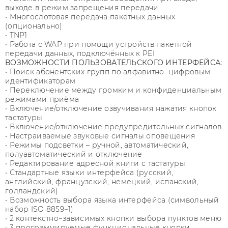
выходе в режим запрещения передачи
• Многослотовая передача пакетных данных
(опционально)
• TNP1
• Работа с WAP при помощи устройств пакетной
передачи данных, подключённых к PEI
ВОЗМОЖНОСТИ ПОЛЬЗОВАТЕЛЬСКОГО ИНТЕРФЕЙСА:
• Поиск абонентских групп по алфавитно−цифровым
идентификаторам
• Переключение между громким и конфиденциальным
режимами приёма
• Включение/отключение озвучивания нажатия кнопок
тастатуры
• Включение/отключение предупредительных сигналов
• Настраиваемые звуковые сигналы оповещения
• Режимы подсветки – ручной, автоматический,
полуавтоматический и отключение
• Редактирование адресной книги с тастатуры
• Стандартные языки интерфейса (русский,
английский, французский, немецкий, испанский,
голландский)
• Возможность выбора языка интерфейса (символьный
набор ISO 8859−1)
• 2 контекстно−зависимых кнопки выбора пунктов меню
• 3 программируемые функциональные кнопки