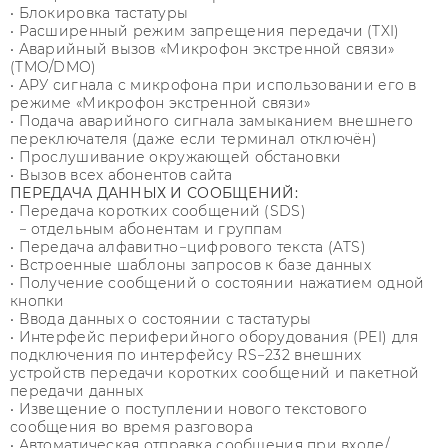
• Блокировка тастатуры
• Расширенный режим запрещения передачи (TXI)
• Аварийный вызов «Микрофон экстренной связи»
(TMO/DMO)
• АРУ сигнала с микрофона при использовании его в
режиме «Микрофон экстренной связи»
• Подача аварийного сигнала замыканием внешнего
переключателя (даже если терминал отключён)
• Прослушивание окружающей обстановки
• Вызов всех абонентов сайта
ПЕРЕДАЧА ДАННЫХ И СООБЩЕНИЙ:
• Передача коротких сообщений (SDS)
− отдельным абонентам и группам
• Передача алфавитно−цифрового текста (ATS)
• Встроенные шаблоны запросов к базе данных
• Получение сообщений о состоянии нажатием одной
кнопки
• Ввода данных о состоянии с тастатуры
• Интерфейс периферийного оборудования (PEI) для
подключения по интерфейсу RS−232 внешних
устройств передачи коротких сообщений и пакетной
передачи данных
• Извещение о поступлении нового текстового
сообщения во время разговора
• Автоматическая отправка сообщения при входе/