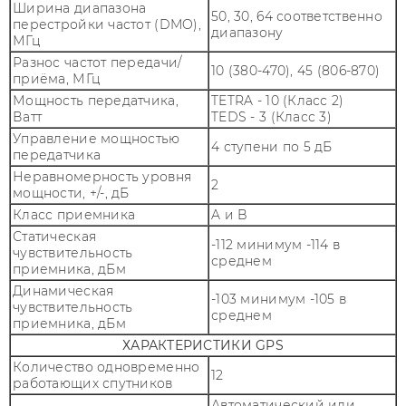
Ширина диапазона
50, 30, 64 соответственно
перестройки частот (DMO),
диапазону
МГц
Разнос частот передачи/
10 (380-470), 45 (806-870)
приёма, МГц
Мощность передатчика,
TETRA - 10 (Класс 2)
Ватт
TEDS - 3 (Класс 3)
Управление мощностью
4 ступени по 5 дБ
передатчика
Неравномерность уровня
2
мощности, +/-, дБ
Класс приемника
A и B
Статическая
-112 минимум -114 в
чувствительность
среднем
приемника, дБм
Динамическая
-103 минимум -105 в
чувствительность
среднем
приемника, дБм
ХАРАКТЕРИСТИКИ GPS
Количество одновременно
12
работающих спутников
Автоматический или