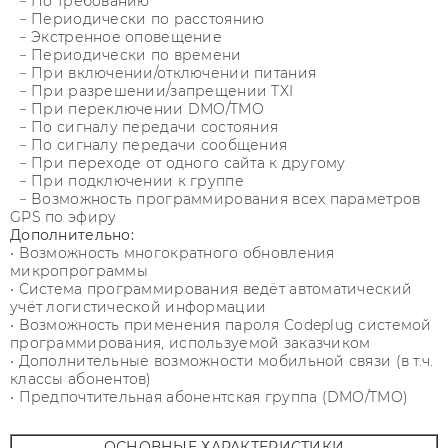
− По требованию
− Периодически по расстоянию
− Экстренное оповещение
− Периодически по времени
− При включении/отключении питания
− При разрешении/запрещении TXI
− При переключении DMO/TMO
− По сигналу передачи состояния
− По сигналу передачи сообщения
− При переходе от одного сайта к другому
− При подключении к группе
− Возможность программирования всех параметров
GPS по эфиру
Дополнительно:
• Возможность многократного обновления
микропрограммы
• Система программирования ведёт автоматический
учёт логистической информации
• Возможность применения пароля Codeplug системой
программирования, используемой заказчиком
• Дополнительные возможности мобильной связи (в т.ч.
классы абонентов)
• Предпочтительная абонентская группа (DMO/TMO)
ОСНОВНЫЕ ХАРАКТЕРИСТИКИ