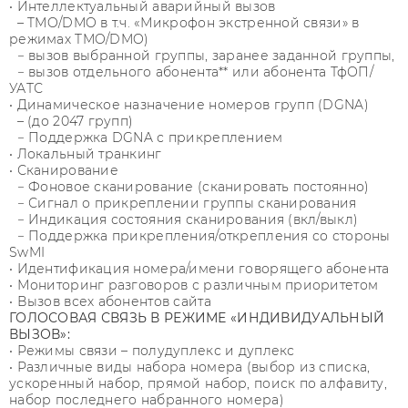
• Интеллектуальный аварийный вызов
– TMO/DMO в т.ч. «Микрофон экстренной связи» в
режимах TMO/DMO)
− вызов выбранной группы, заранее заданной группы,
− вызов отдельного абонента** или абонента ТфОП/
УАТС
• Динамическое назначение номеров групп (DGNA)
– (до 2047 групп)
− Поддержка DGNA с прикреплением
• Локальный транкинг
• Сканирование
− Фоновое сканирование (сканировать постоянно)
− Сигнал о прикреплении группы сканирования
− Индикация состояния сканирования (вкл/выкл)
− Поддержка прикрепления/открепления со стороны
SwMI
• Идентификация номера/имени говорящего абонента
• Мониторинг разговоров с различным приоритетом
• Вызов всех абонентов сайта
ГОЛОСОВАЯ СВЯЗЬ В РЕЖИМЕ «ИНДИВИДУАЛЬНЫЙ
ВЫЗОВ»:
• Режимы связи – полудуплекс и дуплекс
• Различные виды набора номера (выбор из списка,
ускоренный набор, прямой набор, поиск по алфавиту,
набор последнего набранного номера)