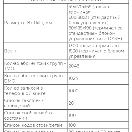
49x170x169 (только
терминал)
60x188x31 (стандартный
Размеры (ВхШхГ), мм.
блок управления)
60x185x198 (терминал со
стандартным блоком
управления типа DASH)
1300 только терминал)
Вес, г.
1530 (терминал с блоком
управления)
Кол-во абонентских групп -
2048
TMO
Кол-во абонентских групп -
1024
DMO
Кол-во записей в
1000
телефонной книге
Список текстовых
20
сообщений
Список сообщений о
100
состоянии
Список кодов стран/сетей
100