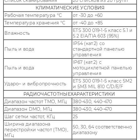
Список сканирования
20 списков из 20 групп
КЛИМАТИЧЕСКИЕ УСЛОВИЯ
Рабочая температура °C
от -30 до +60
Температура хранения °C
от -40 до +85
ETS 300 019-1-5 класс 5.1 и
Влажность
5.2 EIA/TIA 603 (95%)
IP54 (кат.2) со
Пыль и вода
стандартной панелью
управления
IP67 (кат.2) с
Пыль и вода
мотоциклетной панелью
управления
ETS 300 019-1-5 класс 5M2
Ударо– и вибропрочность
и 5M3 MIL 810 C/D/E/F
РАДИОЧАСТОТНЫЕХАРАКТЕРИСТИКИ
Диапазон частот TMO, МГц
380-430, 440-470
Диапазон DMO, МГц
380-430, 440-470
Шаг сетки частот, КГц
25
Ширина диапазона
50, 30, 64 соответственно
перестройки частот (TMO),
диапазону
МГц