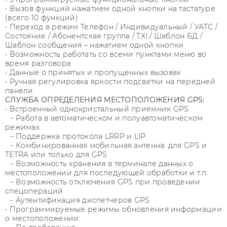
• Вызов функций нажатием одной кнопки на тастатуре
(всего 10 функций)
• Переход в режим Телефон / Индивидуальный / УАТС /
Состояние / Абонентская группа / TXI / Шаблон БД /
Шаблон сообщения – нажатием одной кнопки
• Возможность работать со всеми пунктами меню во
время разговора
• Данные о принятых и пропущенных вызовах
• Ручная регулировка яркости подсветки на передней
панели
СЛУЖБА ОПРЕДЕЛЕНИЯ МЕСТОПОЛОЖЕНИЯ GPS:
• Встроенный однокристальный приемник GPS
− Работа в автоматическом и полуавтоматическом
режимах
− Поддержка протокола LRRP и LIP
− Комбинированная мобильная антенна: для GPS и
TETRA или только для GPS
− Возможность хранения в терминале данных о
местоположении для последующей обработки и т.п.
− Возможность отключения GPS при проведении
спецопераций
− Аутентификация диспетчеров GPS
• Программируемые режимы обновления информации
о местоположении: