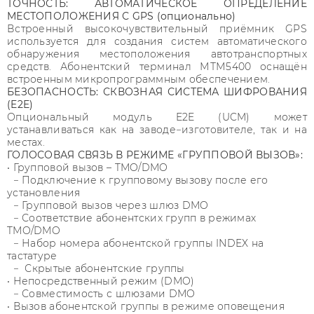
ТОЧНОСТЬ: АВТОМАТИЧЕСКОЕ ОПРЕДЕЛЕНИЕ
МЕСТОПОЛОЖЕНИЯ С GPS (опционально)
Встроенный высокочувствительный приёмник GPS
используется для создания систем автоматического
обнаружения местоположения автотранспортных
средств. Абонентский терминал МТМ5400 оснащён
встроенным микропрограммным обеспечением.
БЕЗОПАСНОСТЬ: СКВОЗНАЯ СИСТЕМА ШИФРОВАНИЯ
(E2E)
Опциональный модуль E2E (UCM) может
устанавливаться как на заводе−изготовителе, так и на
местах.
ГОЛОСОВАЯ СВЯЗЬ В РЕЖИМЕ «ГРУППОВОЙ ВЫЗОВ»:
• Групповой вызов – TMO/DMO
− Подключение к групповому вызову после его
установления
− Групповой вызов через шлюз DMO
− Соответствие абонентских групп в режимах
TMO/DMO
− Набор номера абонентской группы INDEX на
тастатуре
− Скрытые абонентские группы
• Непосредственный режим (DMO)
− Совместимость с шлюзами DMO
• Вызов абонентской группы в режиме оповещения