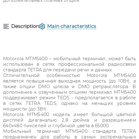
дополнительных платных опций.
Description
Main characteristics
Motorola MTM5400 – мобильный терминал, может быть
использован в сетях профессиональной радиосвязи
стандарта TETRA для передачи речи и данных.
Отличительной особенностью Motorola MTM5400
является повышенная выходная мощность (до 10Вт), а
также опции DMO шлюза и DMO ретранслятора. В
дополнение к озвученным опциям терминал MTM5400
поддерживает режим TEDS - предполагается в работе
в сетях TETRA TEDS, однако на меньших уровнях
мощности (до 3Вт).
Motorola MTM5400 модель имеет большой цветной
дисплей диаганалью 2.8 дюйма и разрешением
640х480 пикселей и глубиной цвета в 65000.
Мобильный терминал MTM5400 стандарта TETRA
предназначен для работы в самых экстремальных