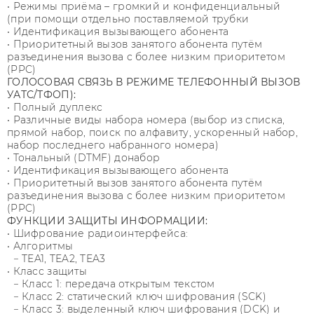
• Режимы приёма – громкий и конфиденциальный
(при помощи отдельно поставляемой трубки
• Идентификация вызывающего абонента
• Приоритетный вызов занятого абонента путём
разъединения вызова с более низким приоритетом
(PPC)
ГОЛОСОВАЯ СВЯЗЬ В РЕЖИМЕ ТЕЛЕФОННЫЙ ВЫЗОВ
УАТС/ТФОП):
• Полный дуплекс
• Различные виды набора номера (выбор из списка,
прямой набор, поиск по алфавиту, ускоренный набор,
набор последнего набранного номера)
• Тональный (DTMF) донабор
• Идентификация вызывающего абонента
• Приоритетный вызов занятого абонента путём
разъединения вызова с более низким приоритетом
(PPC)
ФУНКЦИИ ЗАЩИТЫ ИНФОРМАЦИИ:
• Шифрование радиоинтерфейса:
• Алгоритмы
− TEA1, TEA2, TEA3
• Класс защиты
− Класс 1: передача открытым текстом
− Класс 2: статический ключ шифрования (SCK)
− Класс 3: выделенный ключ шифрования (DCK) и