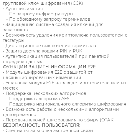
групповой ключ шифрования (CCK)
• Аутентификация
− По запросу инфраструктуры
− По обоюдному запросу терминалов
• Защищённая система создания ключей для
заказчиков
• Возможность удаления криптоключа пользователем с
тастатуры
• Дистанционное выключение терминала
• Защита доступа кодами PIN и PUK
• Аутентификация пользователей при пакетной
передаче данных
ФУНКЦИИ ЗАЩИТЫ ИНФОРМАЦИИ E2E:
• Модуль шифрования E2E с защитой от
несанкционированных изменений
• Установка модуля E2E на заводе−изготовителе или на
местах
• Поддержка нескольких алгоритмов
− Поддержка алгоритма AES
− Поддержка национального алгоритма шифрования
• Возможность работы с несколькими алгоритмами
одновременно
• Передача ключей шифрования по эфиру (OTAK)
БЕЗОПАСНОСТЬ ПОЛЬЗОВАТЕЛЯ:
• Специальная кнопка экстренной связи