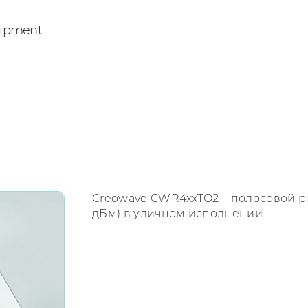
ipment
Creowave CWR4xxTO2 – полосовой ре
дБм) в уличном исполнении.