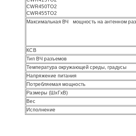
CWR450TO2
CWR455TO2
Максимальная ВЧ мощность на антенном ра
КСВ
Тип ВЧ разъемов
Температура окружающей среды, градусы
Напряжение питания
Потребляемая мощность
Размеры
(ШxГxВ)
Вес
Исполнение
Параметр