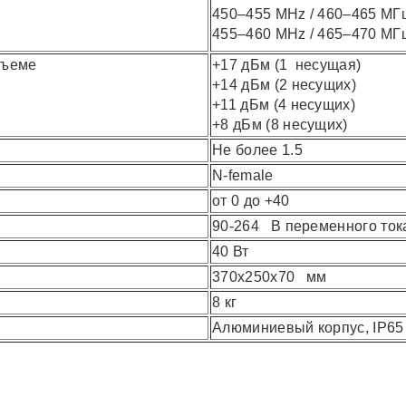
450–455 MHz / 460–465 МГ
455–460 MHz / 465–470 МГ
зъеме
+17 дБм (1 несущая)
+14 дБм (2 несущих)
+11 дБм (4 несущих)
+8 дБм (8 несущих)
Не более 1.5
N-female
от 0 до +40
90-264 В переменного ток
40 Вт
370x250x70 мм
8 кг
Алюминиевый корпус, IP65
Величина