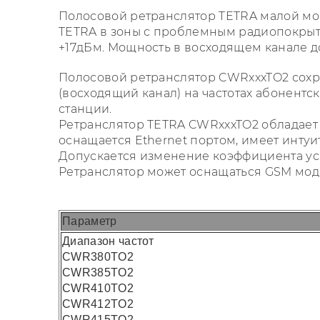
Полосовой ретранслятор TETRA малой мо
TETRA в зоны с проблемным радиопокрыт
+17дБм. Мощность в восходящем канале д
Полосовой ретранслятор CWRxxxTO2 сохра
(восходящий канал) на частотах абонентс
станции.
Ретранслятор TETRA CWRxxxTO2 обладает 
оснащается Ethernet портом, имеет инту
Допускается изменение коэффициента уси
Ретранслятор может оснащаться GSM мод
Параметр
Диапазон частот
CWR380TO2
CWR385TO2
CWR410TO2
CWR412TO2
CWR415TO2