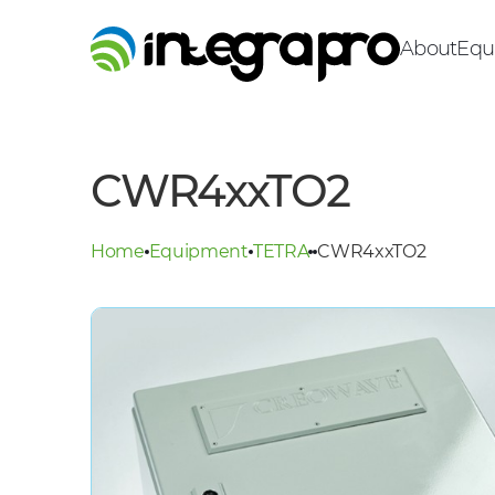
About
Equ
CWR4xxTO2
Home
Equipment
TETRA
CWR4xxTO2