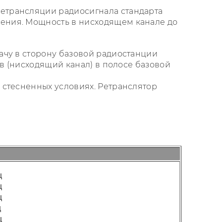
етрансляции радиосигнала стандарта
ения. Мощность в нисходящем канале до
ачу в сторону базовой радиостанции
ов (нисходящий канал) в полосе базовой
 стесненных условиях. Ретранслятор
ц
ц
ц
ц
ц