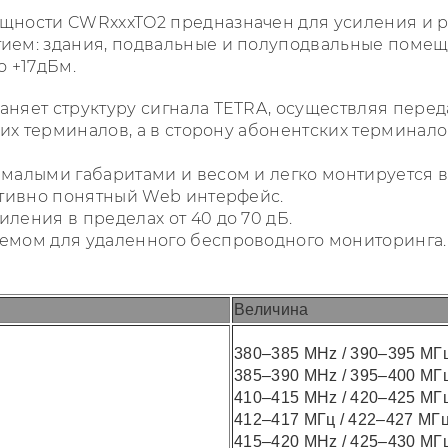
щности CWRxxxTO2 предназначен для усиления и р
ием: здания, подвальные и полуподвальные помещ
о +17дБм.
няет структуру сигнала TETRA, осуществляя перед
ких терминалов, а в сторону абонентских терминал
малыми габаритами и весом и легко монтируется в
итивно понятный Web интерфейс.
ления в пределах от 40 до 70 дБ.
емом для удаленного беспроводного мониторинга.
Величина
380–385 MHz / 390–395 МГ
385–390 MHz / 395–400 МГ
410–415 MHz / 420–425 МГ
412–417 МГц / 422–427 МГ
415–420 MHz / 425–430 МГ