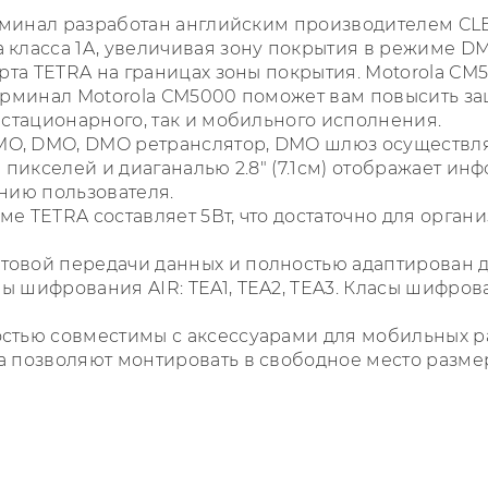
ерминал разработан английским производителем C
класса 1A, увеличивая зону покрытия в режиме DM
рта TETRA на границах зоны покрытия. Motorola СМ
ерминал Motorola СМ5000 поможет вам повысить з
 стационарного, так и мобильного исполнения.
O, DMO, DMO ретранслятор, DMO шлюз осуществля
 пикселей и диаганалью 2.8" (7.1см) отображает ин
нию пользователя.
 TETRA составляет 5Вт, что достаточно для орган
овой передачи данных и полностью адаптирован дл
ифрования AIR: TEA1, TEA2, TEA3. Класы шифрования 1
стью совместимы с аксессуарами для мобильных р
а позволяют монтировать в свободное место разме
Величина