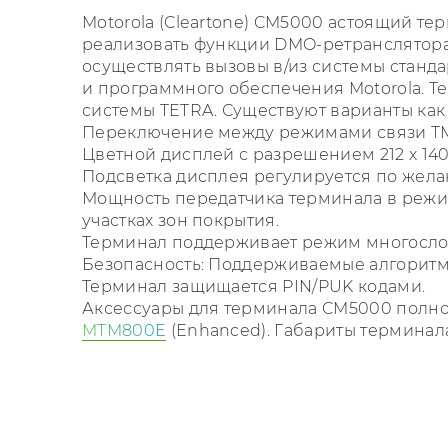
Motorola (Cleartone) CM5000 астоящий т
реализовать функции DMO-ретранслятора 
осуществлять вызовы в/из системы станда
и программного обеспечения Motorola. Т
системы TETRA. Существуют варианты как
Переключение между режимами связи TM
Цветной дисплей с разрешением 212 х 140
Подсветка дисплея регулируется по жела
Мощность передатчика терминала в режиме
участках зон покрытия.
Терминал поддерживает режим многослот
Безопасность: Поддерживаемые алгоритмы ш
Терминал защищается PIN/PUK кодами.
Аксессуары для терминала CM5000 полно
MTM800E
(Enhanced). Габариты терминал
Параметр