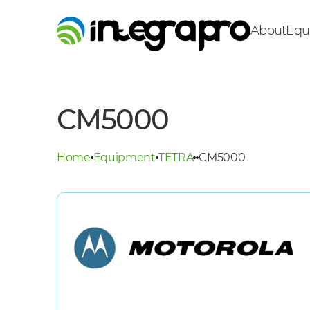
About
Equ
CM5000
Home
Equipment
TETRA
CM5000