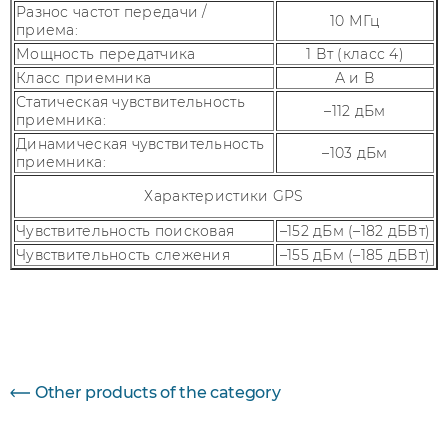
Разнос частот передачи /
10 МГц
приема:
Мощность передатчика
1 Вт (класс 4)
Класс приемника
А и В
Статическая чувствительность
–112 дБм
приемника:
Динамическая чувствительность
–103 дБм
приемника:
Характеристики GPS
Чувствительность поисковая
–152 дБм (–182 дБВт)
Чувствительность слежения
–155 дБм (–185 дБВт)
Параметр
Величина
Other products of the category