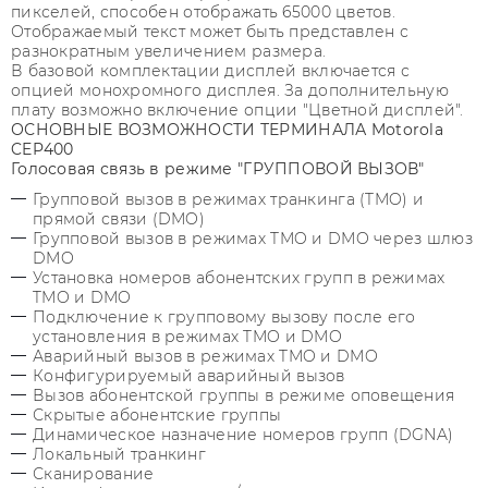
пикселей, способен отображать 65000 цветов.
Отображаемый текст может быть представлен с
разнократным увеличением размера.
В базовой комплектации дисплей включается с
опцией монохромного дисплея. За дополнительную
плату возможно включение опции "Цветной дисплей".
ОСНОВНЫЕ ВОЗМОЖНОСТИ ТЕРМИНАЛА Motorola
CEP400
Голосовая связь в режиме "ГРУППОВОЙ ВЫЗОВ"
Групповой вызов в режимах транкинга (TMO) и
прямой связи (DMO)
Групповой вызов в режимах TMO и DMO через шлюз
DMO
Установка номеров абонентских групп в режимах
TMO и DMO
Подключение к групповому вызову после его
установления в режимах TMO и DMO
Аварийный вызов в режимах TMO и DMO
Конфигурируемый аварийный вызов
Вызов абонентской группы в режиме оповещения
Скрытые абонентские группы
Динамическое назначение номеров групп (DGNA)
Локальный транкинг
Сканирование