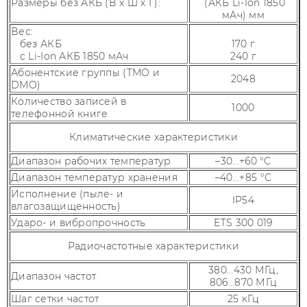
Размеры без АКБ (В х Ш х Г):
(АКБ Li-Ion 1850
мАч) мм
Вес:
без АКБ
170 г
с Li-Ion АКБ 1850 мАч
240 г
Абонентские группы (TMO и
2048
DMO)
Количество записей в
1000
телефонной книге
Климатические характеристики
Диапазон рабочих температур
–30...+60 °С
Диапазон температур хранения
–40...+85 °С
Исполнение (пыле- и
IP54
влагозащищенность)
Ударо- и вибропрочность
ETS 300 019
Радиочастотные характеристики
380...430 МГц,
Диапазон частот
806...870 МГц
Шаг сетки частот
25 кГц