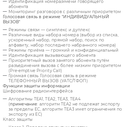
Идентификация номера/имени говорящего
абонента
Мониторинг разговоров с различным приоритетом
Голосовая связь в режиме "ИНДИВИДУАЛЬНЫЙ
ВЫЗОВ"
Режимы связи — симплекс и дуплекс
Различные виды набора номера (выбор из списка,
ускоренный набор, прямой набор, поиск по
алфавиту, набор последнего набранного номера)
Режимы приёма — громкий и конфиденциальный
Идентификация вызывающего абонента
Приоритетный вызов занятого абонента путём
разъединения вызова с более низким приоритетом
(Pre-emptive Priority Call)
Громкая связь Голосовая связь в режиме
ТЕЛЕФОННЫЙ ВЫЗОВ (УАТС/ТФОП)
Функции защиты информации
Шифрование радиоинтерфейса
Алгоритмы TEA1, TEA2, TEA3, ТЕА4
(
примечание
: алгоритм TEA2 не подлежат экспорту
за пределы ЕС, алгоритм TEA3 имет ограничения по
экспорту из ЕС)
Класс защиты