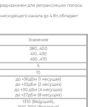
 предназначен для ретрансляции полосы
исходящего канала до 4 Вт, обладает
Значение
380...400
410...430
450...470
5
10
до +36дБм (1 несущая)
до +33дБм (2 несущих)
до +30 дБм (4 несущих)
до +27дБм (8 несущих)
1310 (Ведущий),
1510, 1550 (Ведомый)