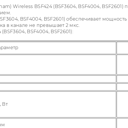
ham) Wireless BSF424 (BSF3604, BSF4004, BSF2601)
ием.
F3604, BSF4004, BSF2601) обеспечивает мощность н
а в канале не превышает 2 мкс.
(BSF3604, BSF4004, BSF2601):
араметр
 Вт
нм