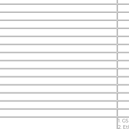
1. G
2. E