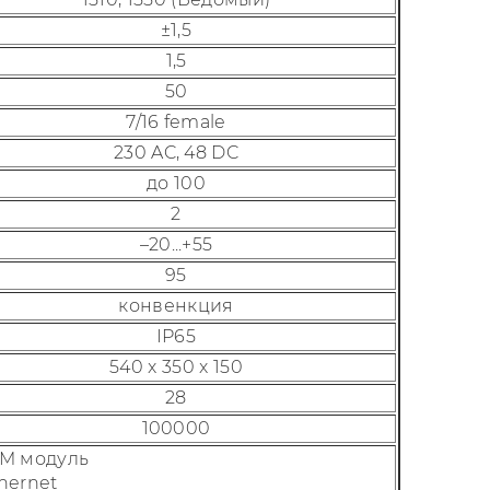
±1,5
1,5
50
7/16 female
230 AC, 48 DC
до 100
2
–20...+55
95
конвенкция
IP65
540 x 350 x 150
28
100000
SM модуль
thernet