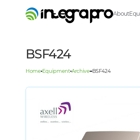
About
Equ
BSF424
Home
Equipment
Archive
BSF424