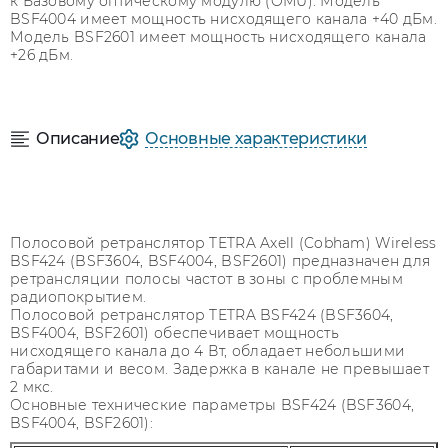
к Базовому оптическому модулю (OMU). Модель
BSF4004 имеет мощность нисходящего канала +40 дБм.
Модель BSF2601 имеет мощность нисходящего канала
+26 дБм.
Описание
Основные характеристики
Полосовой ретранслятор TETRA Axell (Cobham) Wireless
BSF424 (BSF3604, BSF4004, BSF2601) предназначен для
ретрансляции полосы частот в зоны с проблемным
радиопокрытием.
Полосовой ретранслятор TETRA BSF424 (BSF3604,
BSF4004, BSF2601) обеспечивает мощность
нисходящего канала до 4 Вт, обладает небольшими
габаритами и весом. Задержка в канале не превышает
2 мкс.
Основные технические параметры BSF424 (BSF3604,
BSF4004, BSF2601):