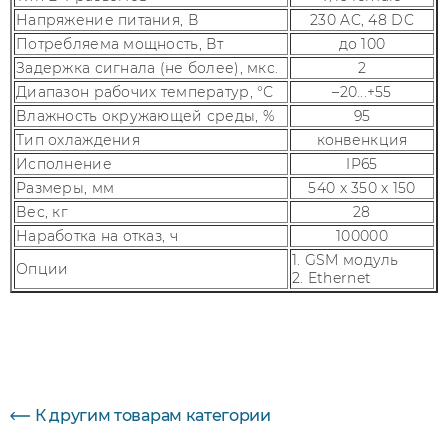
Напряжение питания, В
230 AC, 48 DC
Потребляема мощность, Вт
до 100
Задержка сигнала (не более), мкс.
2
Диапазон рабочих температур, °С
–20...+55
Влажность окружающей среды, %
95
Тип охлаждения
конвенкция
Исполнение
IP65
Размеры, мм
540 x 350 x 150
Вес, кг
28
Наработка на отказ, ч
100000
1. GSM модуль
Опции
2. Ethernet
Параметр
Величина
К другим товарам категории