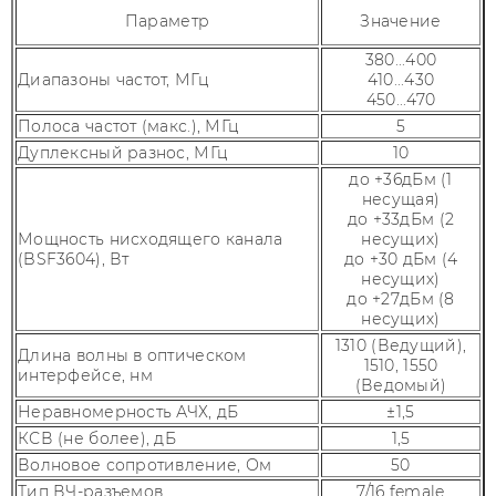
Параметр
Значение
380...400
Диапазоны частот, МГц
410...430
450...470
Полоса частот (макс.), МГц
5
Дуплексный разнос, МГц
10
до +36дБм (1
несущая)
до +33дБм (2
Мощность нисходящего канала
несущих)
(BSF3604), Вт
до +30 дБм (4
несущих)
до +27дБм (8
несущих)
1310 (Ведущий),
Длина волны в оптическом
1510, 1550
интерфейсе, нм
(Ведомый)
Неравномерность АЧХ, дБ
±1,5
КСВ (не более), дБ
1,5
Волновое сопротивление, Ом
50
Тип ВЧ-разъемов
7/16 female