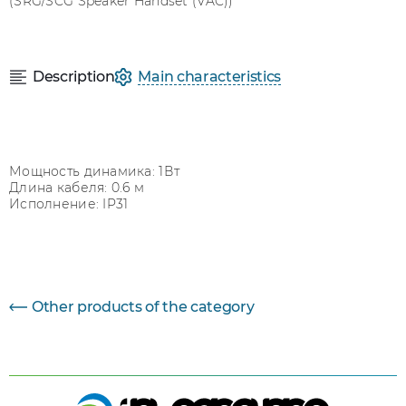
(SRG/SCG Speaker Handset (VAC))
Description
Main characteristics
Мощность динамика: 1Вт
Длина кабеля: 0.6 м
Исполнение: IP31
Параметр
Величина
Other products of the category