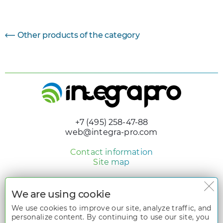
Other products of the category
+7 (495) 258-47-88
web@integra-pro.com
Contact information
Site map
© 2005 - 2026 «Integra Pro»
Design and development
We are using cookie
nologostudio.ru
We use cookies to improve our site, analyze traffic, and
personalize content. By continuing to use our site, you
All rights reserved. The information on the website
www.integra-