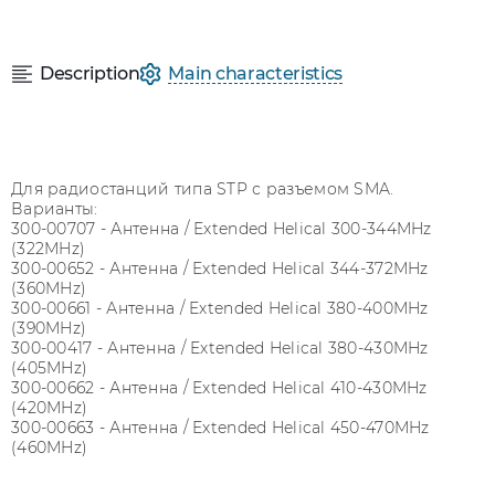
Description
Main characteristics
Для радиостанций типа STP с разъемом SMA.
Варианты:
300-00707 - Антенна / Extended Helical 300-344MHz
(322MHz)
300-00652 - Антенна / Extended Helical 344-372MHz
(360MHz)
300-00661 - Антенна / Extended Helical 380-400MHz
(390MHz)
300-00417 - Антенна / Extended Helical 380-430MHz
(405MHz)
300-00662 - Антенна / Extended Helical 410-430MHz
(420MHz)
300-00663 - Антенна / Extended Helical 450-470MHz
(460MHz)
Параметр
Величина