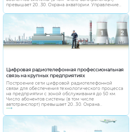
превышает 20...30. Охрана акватории. Управление
группами абонентов. Решение задач по ликвидации
и предотвращению чрезвычайных ситуаций.
Диспетчерская связь. Радиотелефонная связь.
Передача данных.
Цифровая радиотелефонная профессиональная
связь на крупных предприятиях
Построение сети цифровой радиотелефонной
связи для обеспечения технологического процесса
на предприятии с зоной обслуживания до 50 км.
Число абонентов системы (в том числе
автотранспорт) превышает 20...30. Охрана
предприятия. Управление группами абонентов.
Решение задач по ликвидации и предотвращению
чрезвычайных ситуаций. Диспетчерская связь.
Радиотелефонная связь.