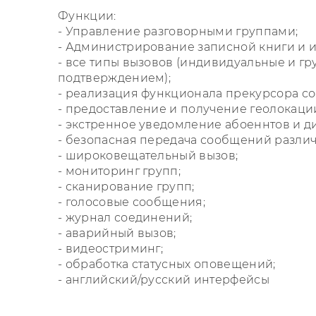
Функции:
- Управление разговорными группами;
- Администрирование записной книги и и
- все типы вызовов (индивидуальные и гр
подтверждением);
- реализация функционала прекурсора с
- предоставление и получение геолокаци
- экстренное уведомление абоеннтов и д
- безопасная передача сообщений разли
- широковещательный вызов;
- мониторинг групп;
- сканирование групп;
- голосовые сообщения;
- журнал соединений;
- аварийный вызов;
- видеостриминг;
- обработка статусных оповещений;
- английский/русский интерфейсы
Параметр