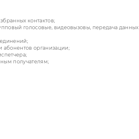
збранных контактов;
упповый голосовые, видеовызовы, передача данных)
оединений;
и абонентов организации;
испетчера;
чным получателям;
Величина