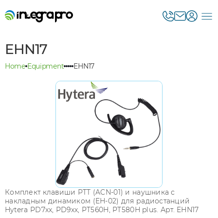
EHN17
Home
Equipment
EHN17
Комплект клавиши PTT (ACN-01) и наушника с
накладным динамиком (EH-02) для радиостанций
Hytera PD7xx, PD9xx, PT560H, PT580H plus. Арт. EHN17