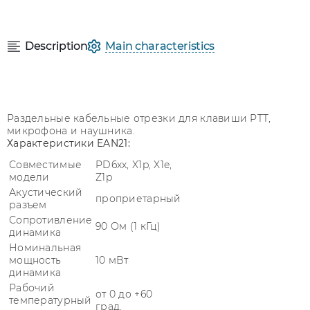
Description
Main characteristics
Раздельные кабельные отрезки для клавиши PTT,
микрофона и наушника.
Характеристики EAN21:
Совместимые
PD6xx, X1p, X1e,
модели
Z1p
Акустический
проприетарный
разъем
Сопротивление
90 Ом (1 кГц)
динамика
Номинальная
мощность
10 мВт
динамика
Рабочий
от 0 до +60
температурный
град.