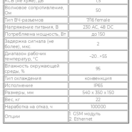
КСВ (не хуже), дБ
1,5
Волновое сопротивление,
50
Ом
Тип ВЧ-разъемов
7/16 female
Напряжение питания, В
230 AC, 48 DC
Потребляема мощность, Вт
до 150
Задержка сигнала (не
2
более), мкс.
Диапазон рабочих
–20...+55
температур, °С
Влажность окружающей
95
среды, %
Тип охлаждения
конвенкция
Исполнение
IP65
Размеры, мм
540 x 350 x 150
Вес, кг
22
Наработка на отказ, ч
100000
1. GSM модуль
Опции
2. Ethernet