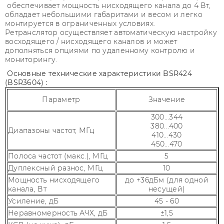
обеспечивает мощность нисходящего канала до 4 Вт,
обладает небольшими габаритами и весом и легко
монтируется в ограниченных условиях.
Ретранслятор осуществляет автоматическую настройку
восходящего / нисходящего каналов и может
дополняться опциями по удаленному контролю и
мониторингу.
Основные технические характеристики BSR424
(BSR3604) :
Параметр
Значение
300...344
380...400
Диапазоны частот, МГц
410...430
450...470
Полоса частот (макс.), МГц
5
Дуплексный разнос, МГц
10
Мощность нисходящего
до +36дБм (для одной
канала, Вт
несущей)
Усиление, дБ
45 - 60
Неравномерность АЧХ, дБ
±1,5