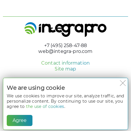
+7 (495) 258-47-88
web@integra-pro.com
Contact information
Site map
© 2005 - 2026 «Integra Pro»
Design and development
We are using cookie
nologostudio.ru
We use cookies to improve our site, analyze traffic, and
personalize content. By continuing to use our site, you
All rights reserved. The information on the website
www.integra-
pro.com
is the intellectual property of its owners and is protected by
agree to
the use of cookies
.
Part 4 of the Civil Code, which pertains to the rights to the results of
intellectual activity and means of individualization. To use materials
from the website
www.integra-pro.com
, written permission from the
Agree
website owners is required.