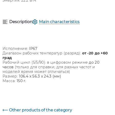
Энергия: 22.2 Втч
Description
Main characteristics
Исполнение:
IP67
Диапазон рабочих температур (разряд):
от -20 до +60
град
Рабочий цикл (5/5/90): в цифровом режиме
до 20
часов
(только для справки; для разных частот и
моделей время может отличаться)
Размер:
106.4 x 56.3 x 24.3
(мм)
Масса:
150 г.
Параметр
Величина
Other products of the category