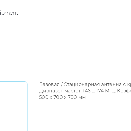
ipment
Базовая / Стационарная антенна с 
Диапазон частот: 146 … 174 МГц. Коэф
500 х 700 х 700 мм