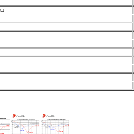
ад
Величина