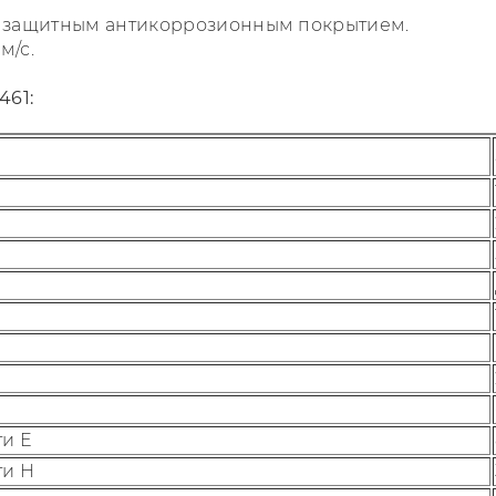
с защитным антикоррозионным покрытием.
м/с.
461:
ти E
ти H