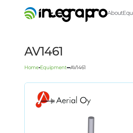
About
Equ
AV1461
Home
Equipment
AV1461