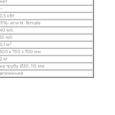
нет
--
0,5 кВт
7/16- или N- female
40 м/с
55 м/с
2
0,1 м
500 x 700 х 700 мм
2 кг
на трубу Ø30...115 мм
алюминий