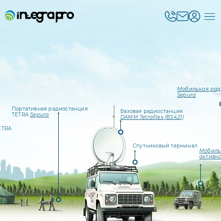
Мобильная рад
Sepura
Портативная радиостанция
Базовая радиостанция
TETRA
Sepura
DAMM TetraFlex (BS421)
ETRA
Спутниковый терминал
Мобиль
активн