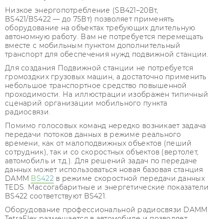
Низкое энергопотребление (SB421–20Вт,
BS421/BS422 — до 75Вт) позволяет применять
оборудование на объектах требующих длительную
автономную работу. Вам не потребуется перемещать
вместе с мобильным пунктом дополнительный
транспорт для обеспечения нужд подвижной станции.
Для создания Подвижной станции не потребуется
громоздких грузовых машин, а достаточно применить
небольшое транспортное средство повышенной
проходимости. На иллюстрации изображен типичный
сценарий организации мобильного пункта
радиосвязи.
Помимо голосовых команд нередко возникает задача
передачи потоков данных в режиме реального
времени, как от малоподвижных объектов (пеший
сотрудник), так и со скоростных объектов (вертолет,
автомобиль и т.д.). Для решений задач по передаче
данных может использоваться новая базовая станция
DAMM
BS422
в режиме скоростной передачи данных
TEDS. Массогабаритные и энергетические показатели
BS422 соответствуют BS421.
Оборудование профессиональной радиосвязи DAMM
TetraFlex размещается в автомобиле и позволяет