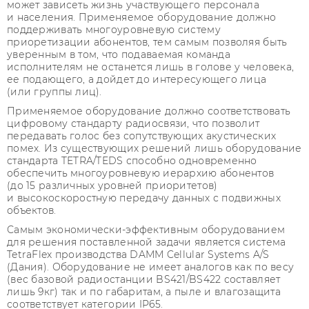
может зависеть жизнь участвующего персонала
и населения. Применяемое оборудование должно
поддерживать многоуровневую систему
приоретизации абонентов, тем самым позволяя быть
уверенным в том, что подаваемая команда
исполнителям не останется лишь в голове у человека,
ее подающего, а дойдет до интересующего лица
(или группы лиц).
Применяемое оборудование должно соответствовать
цифровому стандарту радиосвязи, что позволит
передавать голос без сопутствующих акустических
помех. Из существующих решений лишь оборудование
стандарта TETRA/TEDS способно одновременно
обеспечить многоуровневую иерархию абонентов
(до 15 различных уровней приоритетов)
и высокоскоростную передачу данных с подвижных
объектов.
Самым экономически-эффективным оборудованием
для решения поставленной задачи является система
TetraFlex производства DAMM Cellular Systems A/S
(Дания). Оборудование не имеет аналогов как по весу
(вес базовой радиостанции BS421/BS422 составляет
лишь 9кг) так и по габаритам, а пыле и влагозащита
соответствует категории IP65.