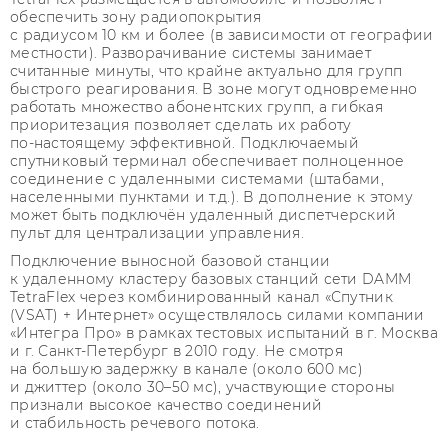
обеспечить зону радиопокрытия
с радиусом 10 км и более (в зависимости от географии
местности). Разворачивание системы занимает
считанные минуты, что крайне актуально для групп
быстрого реагирования. В зоне могут одновременно
работать множество абонентских групп, а гибкая
приоритезация позволяет сделать их работу
по‑настоящему эффективной. Подключаемый
спутниковый терминал обеспечивает полноценное
соединение с удаленными системами (штабами,
населенными пунктами и т.д.). В дополнение к этому
может быть подключён удаленный диспетчерский
пульт для централизации управления.
Подключение выносной базовой станции
к удаленному кластеру базовых станций сети DAMM
TetraFlex через комбинированный канал «Спутник
(VSAT) + Интернет» осуществлялось силами компании
«Интегра Про» в рамках тестовых испытаний в г. Москва
и г. Санкт-Петербург в 2010 году. Не смотря
на большую задержку в канале (около 600 мс)
и джиттер (около 30–50 мс), участвующие стороны
признали высокое качество соединений
и стабильность речевого потока.