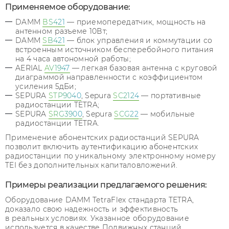
Применяемое оборудование:
DAMM
BS421
— приемопередатчик, мощность на
антенном разъеме 10Вт;
DAMM
SB421
— блок управления и коммутации со
встроенным источником бесперебойного питания
на 4 часа автономной работы;
AERIAL
AV1947
— легкая базовая антенна с круговой
диаграммой направленности с коэффициентом
усиления 5дБи;
SEPURA
STP9040
, Sepura
SC2124
— портативные
радиостанции TETRA;
SEPURA
SRG3900
, Sepura
SCG22
— мобильные
радиостанции TETRA.
Применение абонентских радиостанций SEPURA
позволит включить аутентификацию абонентских
радиостанции по уникальному электронному номеру
TEI без дополнительных капиталовложений.
Примеры реализации предлагаемого решения:
Оборудование DAMM TetraFlex стандарта TETRA,
доказало свою надежность и эффективность
в реальных условиях. Указанное оборудование
используется в качестве Подвижных станций