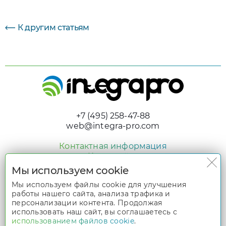
К другим статьям
+7 (495) 258-47-88
web@integra-pro.com
Контактная информация
Карта сайта
Мы используем cookie
© 2005 - 2026 «Интегра Про»
Мы используем файлы cookie для улучшения
Дизайн и разработка
работы нашего сайта, анализа трафика и
nologostudio.ru
персонализации контента. Продолжая
Все права защищены. Информация сайта
использовать наш сайт, вы соглашаетесь с
www.integra-pro.com
является интеллектуальной собственностью его владельцев и
использованием файлов cookie
.
защищена 4-й частью ГК «Права на результаты интеллектуальной