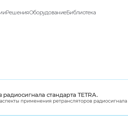
ии
Решения
Оборудование
Библиотека
 радиосигнала стандарта TETRA.
 аспекты применения ретрансляторов радиосигнала 